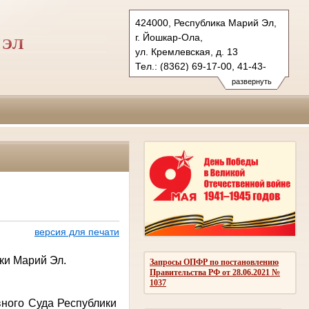
424000, Республика Марий Эл,
г. Йошкар-Ола,
 ЭЛ
ул. Кремлевская, д. 13
Тел.: (8362) 69-17-00, 41-43-
89 (ф.)
развернуть
vs.mari@sudrf.ru
версия для печати
ки Марий Эл.
Запросы ОПФР по постановлению
Правительства РФ от 28.06.2021 №
1037
вного Суда Республики