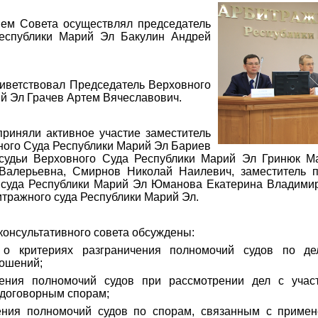
ием Совета осуществлял председатель
Республики Марий Эл Бакулин Андрей
риветствовал Председатель Верховного
й Эл Грачев Артем Вячеславович.
приняли активное участие заместитель
ного Суда Республики Марий Эл Бариев
 судьи Верховного Суда Республики Марий Эл Гринюк М
Валерьевна, Смирнов Николай Наилевич, заместитель 
 суда Республики Марий Эл Юманова Екатерина Владимир
тражного суда Республики Марий Эл.
консультативного совета обсуждены:
о критериях разграничения полномочий судов по д
ношений;
чения полномочий судов при рассмотрении дел с учас
 договорным спорам;
чения полномочий судов по спорам, связанным с приме