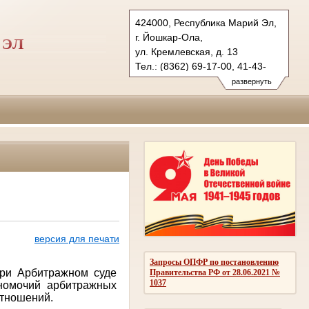
424000, Республика Марий Эл,
г. Йошкар-Ола,
 ЭЛ
ул. Кремлевская, д. 13
Тел.: (8362) 69-17-00, 41-43-
89 (ф.)
развернуть
vs.mari@sudrf.ru
версия для печати
Запросы ОПФР по постановлению
при Арбитражном суде
Правительства РФ от 28.06.2021 №
1037
номочий арбитражных
отношений.