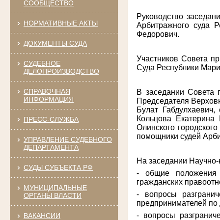
СООБЩЕСТВО
Руководство заседан
НОРМАТИВНЫЕ АКТЫ
Арбитражного суда 
Федорович.
ДОКУМЕНТЫ СУДА
Участников Совета п
СУДЕБНОЕ
Суда Республики Мари
ДЕЛОПРОИЗВОДСТВО
СПРАВОЧНАЯ
В заседании Совета 
ИНФОРМАЦИЯ
Председателя Верхов
Булат Габдулхаевич,
Кольцова Екатерина 
ПРЕСС-СЛУЖБА
Олинского городского
помощники судей Арби
УПРАВЛЕНИЕ СУДЕБНОГО
ДЕПАРТАМЕНТА
На заседании Научно-
СУДЫ СУБЪЕКТА РФ
- общие положения 
гражданских правоот
МУНИЦИПАЛЬНЫЕ
- вопросы разграни
ОРГАНЫ ВЛАСТИ
предпринимателей по
- вопросы разграни
ВАКАНСИИ