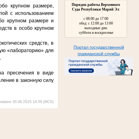
Порядок работы Верховного
обо крупном размере,
Суда Республики Марий Эл
:
ппой с использованием
с 08:00 до 17:00
обо крупном размере и
обед: с 12:00 до 13:00
едств в особо крупном
выходные дни:
суббота и воскресенье
котических средств, в
Портал государственной
мую «лабораторию» для
гражданской службы
.
ра пресечения в виде
вление в законную силу
ковано 30.06.2025 14:39 (МСК)