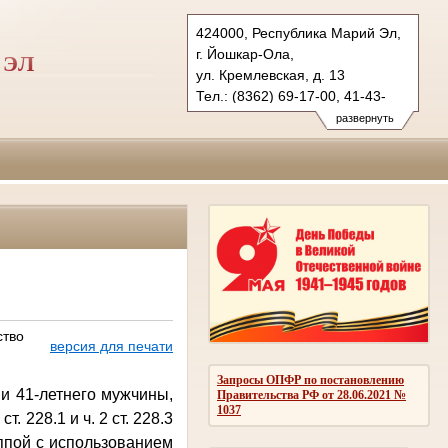
424000, Республика Марий Эл,
г. Йошкар-Ола,
 ЭЛ
ул. Кремлевская, д. 13
Тел.: (8362) 69-17-00, 41-43-
89 (ф.)
развернуть
vs.mari@sudrf.ru
ство
версия для печати
Запросы ОПФР по постановлению
и 41-летнего мужчины,
Правительства РФ от 28.06.2021 №
1037
т. 228.1 и ч. 2 ст. 228.3
ппой с использованием