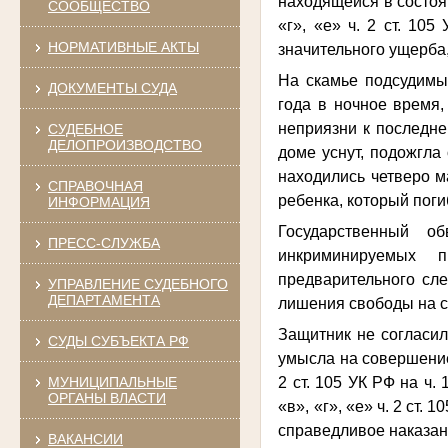
находящейся в состоян
СООБЩЕСТВО
«г», «е» ч. 2 ст. 1
НОРМАТИВНЫЕ АКТЫ
значительного ущерба, 
На скамье подсудимых
ДОКУМЕНТЫ СУДА
года в ночное время,
неприязни к последне
СУДЕБНОЕ
ДЕЛОПРОИЗВОДСТВО
доме уснут, подожгла
находились четверо м
СПРАВОЧНАЯ
ребенка, который поги
ИНФОРМАЦИЯ
Государственный о
ПРЕСС-СЛУЖБА
инкриминируемых п
предварительного сле
УПРАВЛЕНИЕ СУДЕБНОГО
ДЕПАРТАМЕНТА
лишения свободы на ср
Защитник не согласил
СУДЫ СУБЪЕКТА РФ
умысла на совершение
2 ст. 105 УК РФ на ч. 
МУНИЦИПАЛЬНЫЕ
ОРГАНЫ ВЛАСТИ
«в», «г», «е» ч. 2 ст
справедливое наказа
ВАКАНСИИ