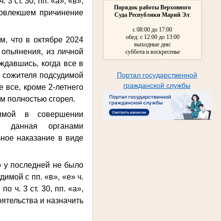
 ст. 30, пп. «а», «в»,
Порядок работы Верховного
повлекшем причинение
Суда Республики Марий Эл
:
с 08:00 до 17:00
обед: с 12:00 до 13:00
м, что в октябре 2024
выходные дни:
 опьянения, из личной
суббота и воскресенье
ждавшись, когда все в
и сожителя подсудимой
Портал государственной
гражданской службы
 все, кроме 2-летнего
ом полностью сгорел.
димой в совершении
й, данная органами
ьное наказание в виде
о у последней не было
мой с пп. «в», «е» ч.
о ч. 3 ст. 30, пп. «а»,
оятельства и назначить