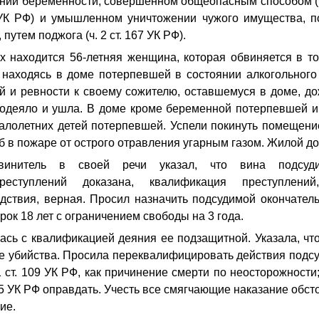
ии беременности, совершенном общеопасным способом (ч. 3
05 УК РФ) и умышленном уничтожении чужого имущества, 
путем поджога (ч. 2 ст. 167 УК РФ).
 находится 56-летняя женщина, которая обвиняется в то
 находясь в доме потерпевшей в состоянии алкогольного
й и ревности к своему сожителю, оставшемуся в доме, до
 одеяло и ушла. В доме кроме беременной потерпевшей 
алолетних детей потерпевшей. Успели покинуть помещение
б в пожаре от острого отравления угарным газом. Жилой д
бвинитель в своей речи указал, что вина подсу
реступлений доказана, квалификация преступлени
дствия, верная. Просил назначить подсудимой окончател
ок 18 лет с ограничением свободы на 3 года.
ась с квалификацией деяния ее подзащитной. Указала, чт
 убийства. Просила переквалифицировать действия подсуди
1 ст. 109 УК РФ, как причинение смерти по неосторожности; п
. 105 УК РФ оправдать. Учесть все смягчающие наказание обст
ние.