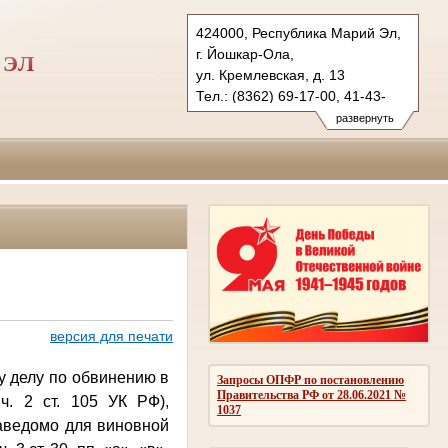
424000, Республика Марий Эл,
г. Йошкар-Ола,
 ЭЛ
ул. Кремлевская, д. 13
Тел.: (8362) 69-17-00, 41-43-
89 (ф.)
развернуть
vs.mari@sudrf.ru
версия для печати
у делу по обвинению в
Запросы ОПФР по постановлению
Правительства РФ от 28.06.2021 №
ч. 2 ст. 105 УК РФ),
1037
заведомо для виновной