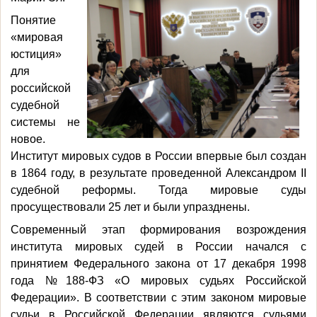
Понятие
«мировая
юстиция»
для
российской
судебной
системы не
новое.
Институт мировых судов в России впервые был создан
в 1864 году, в результате проведенной Александром II
судебной реформы. Тогда мировые суды
просуществовали 25 лет и были упразднены.
Современный этап формирования возрождения
института мировых судей в России начался с
принятием Федерального закона от 17 декабря 1998
года №188-ФЗ «О мировых судьях Российской
Федерации». В соответствии с этим законом мировые
судьи в Российской Федерации являются судьями