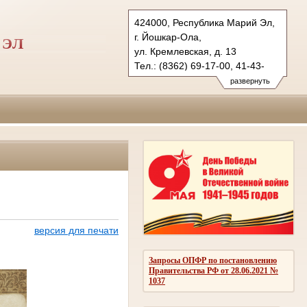
424000, Республика Марий Эл,
г. Йошкар-Ола,
 ЭЛ
ул. Кремлевская, д. 13
Тел.: (8362) 69-17-00, 41-43-
89 (ф.)
развернуть
vs.mari@sudrf.ru
версия для печати
Запросы ОПФР по постановлению
Правительства РФ от 28.06.2021 №
1037