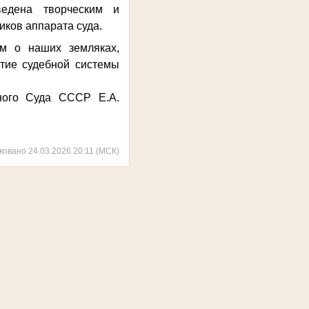
ведена творческим и
иков аппарата суда.
ям о наших земляках,
тие судебной системы
ного Суда СССР Е.А.
ковано 24.03.2026 20:11 (МСК)