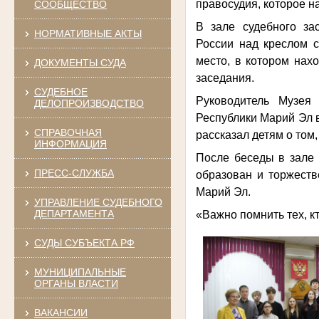
правосудия, которое н
СООБЩЕСТВО
В зале судебного за
НОРМАТИВНЫЕ АКТЫ
России над креслом с
место, в котором нах
ДОКУМЕНТЫ СУДА
заседания.
СУДЕБНОЕ
Руководитель Музея
ДЕЛОПРОИЗВОДСТВО
Республики Марий Эл 
СПРАВОЧНАЯ
рассказал детям о том,
ИНФОРМАЦИЯ
После беседы в зале 
ПРЕСС-СЛУЖБА
образован и торжеств
Марий Эл.
УПРАВЛЕНИЕ СУДЕБНОГО
ДЕПАРТАМЕНТА
«Важно помнить тех, к
СУДЫ СУБЪЕКТА РФ
МУНИЦИПАЛЬНЫЕ
ОРГАНЫ ВЛАСТИ
ВАКАНСИИ