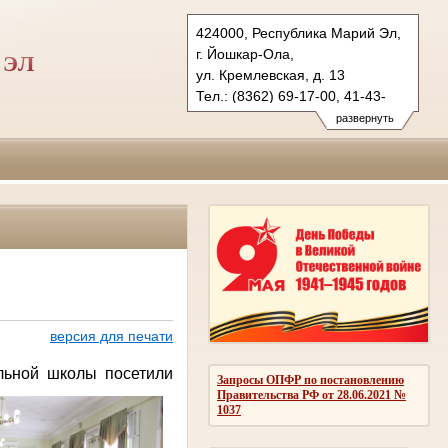
424000, Республика Марий Эл,
г. Йошкар-Ола,
 ЭЛ
ул. Кремлевская, д. 13
Тел.: (8362) 69-17-00, 41-43-
89 (ф.)
развернуть
vs.mari@sudrf.ru
версия для печати
льной школы посетили
Запросы ОПФР по постановлению
Правительства РФ от 28.06.2021 №
1037