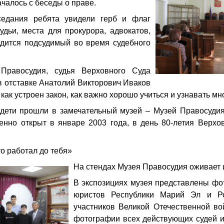
ачалось с беседы о праве.
седания ребята увидели герб и флаг
удьи, места для прокурора, адвокатов,
одится подсудимый во время судебного
 Правосудия, судья Верховного Суда
в отставке Анатолий Викторович Иваков
 как устроен закон, как важно хорошо учиться и узнавать мн
дети прошли в замечательный музей – Музей Правосудия
енно открыт в январе 2003 года, в день 80-летия Верхо
то работал до тебя»
На стендах Музея Правосудия оживает 
В экспозициях музея представлены ф
юристов Республики Марий Эл и Ро
участников Великой Отечественной в
фотографии всех действующих судей и