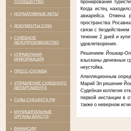
бронирование туристи
СООБЩЕСТВО
Когда истец находил
НОРМАТИВНЫЕ АКТЫ
авиарейса. Отмена 
пространства Росавиа
ДОКУМЕНТЫ СУДА
связи с бездействием
течение 2 дней и куп
СУДЕБНОЕ
ДЕЛОПРОИЗВОДСТВО
удовлетворения.
Решением Йошкар-Оли
СПРАВОЧНАЯ
ИНФОРМАЦИЯ
взысканы денежные сре
неустойка.
ПРЕСС-СЛУЖБА
Апелляционным опреде
УПРАВЛЕНИЕ СУДЕБНОГО
Марий Эл решение Йош
ДЕПАРТАМЕНТА
Судебная коллегия от
первой инстанции в о
СУДЫ СУБЪЕКТА РФ
также о неверном исчи
МУНИЦИПАЛЬНЫЕ
ОРГАНЫ ВЛАСТИ
ВАКАНСИИ