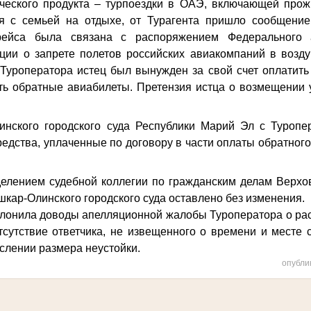
ческого продукта – турпоездки в ОАЭ, включающей прож
ся с семьей на отдыхе, от Турагента пришло сообщение
рейса была связана с распоряжением Федерального а
ции о запрете полетов российских авиакомпаний в возд
 Туроператора истец был вынужден за свой счет оплатить
ить обратные авиабилеты. Претензия истца о возмещении 
нского городского суда Республики Марий Эл с Туропер
дства, уплаченные по договору в части оплаты обратного
лением судебной коллегии по гражданским делам Верхо
кар-Олинского городского суда оставлено без изменения.
клонила доводы апелляционной жалобы Туроператора о рас
тсутствие ответчика, не извещенного о времени и месте с
слении размера неустойки.
опубли