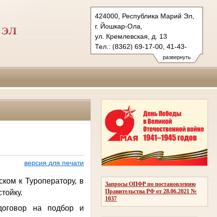
424000, Республика Марий Эл,
г. Йошкар-Ола,
 ЭЛ
ул. Кремлевская, д. 13
Тел.: (8362) 69-17-00, 41-43-
89 (ф.)
развернуть
vs.mari@sudrf.ru
версия для печати
ком к Туроператору, в
Запросы ОПФР по постановлению
Правительства РФ от 28.06.2021 №
тойку.
1037
договор на подбор и