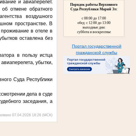
ивание и авиаперелет.
Порядок работы Верховного
 об отмене обратного
Суда Республики Марий Эл
:
гентства воздушного
с 08:00 до 17:00
обед: с 12:00 до 13:00
ушном пространстве. В
выходные дни:
 проживание в отеле в
суббота и воскресенье
убытков оставлена без
Портал государственной
гражданской службы
атора в пользу истца
 авиаперелета, убытки,
вного Суда Республики
смотрении дела в суде
удебного заседания, а
ковано 07.04.2026 18:26 (МСК)