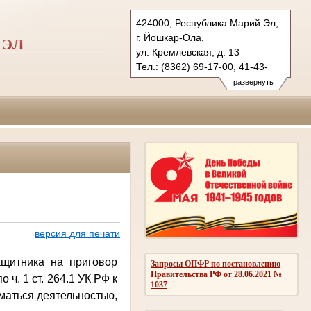
424000, Республика Марий Эл,
г. Йошкар-Ола,
 ЭЛ
ул. Кремлевская, д. 13
Тел.: (8362) 69-17-00, 41-43-
89 (ф.)
развернуть
vs.mari@sudrf.ru
версия для печати
щитника на приговор
Запросы ОПФР по постановлению
Правительства РФ от 28.06.2021 №
ч. 1 ст. 264.1 УК РФ к
1037
маться деятельностью,