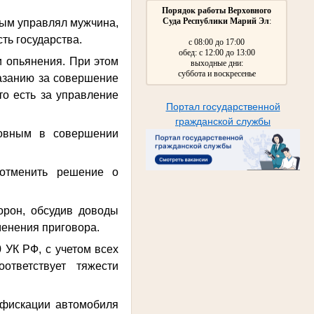
Порядок работы Верховного
Суда Республики Марий Эл
:
рым управлял мужчина,
ть государства.
с 08:00 до 17:00
обед: с 12:00 до 13:00
 опьянения. При этом
выходные дни:
суббота и воскресенье
азанию за совершение
то есть за управление
Портал государственной
гражданской службы
новным в совершении
 отменить решение о
орон, обсудив доводы
менения приговора.
0 УК РФ, с учетом всех
ответствует тяжести
нфискации автомобиля