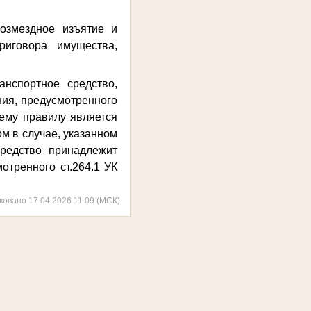
озмездное изъятие и
риговора имущества,
нспортное средство,
ия, предусмотренного
щему правилу является
м в случае, указанном
средство принадлежит
отренного ст.264.1 УК
ковано 17.04.2026 11:09 (МСК)