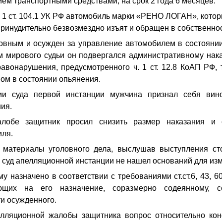
ем транспортными средствами, на срок 2 года 6 месяцев.
ч. 1 ст. 104.1 УК РФ автомобиль марки «РЕНО ЛОГАН», кото
принудительно безвозмездно изъят и обращен в собственнос
овным и осужден за управление автомобилем в состоянии
м мирового судьи он подвергался административному нак
авонарушения, предусмотренного ч. 1 ст. 12.8 КоАП РФ, 
ом в состоянии опьянения.
ии суда первой инстанции мужчина признал себя ви
ния.
лобе защитник просил снизить размер наказания и
иля.
 материалы уголовного дела, выслушав выступления ст
 суд апелляционной инстанции не нашел оснований для из
 назначено в соответствии с требованиями ст.ст.6, 43, 6
яющих на его назначение, соразмерно содеянному, со
ти осужденного.
лляционной жалобы защитника вопрос относительно ко