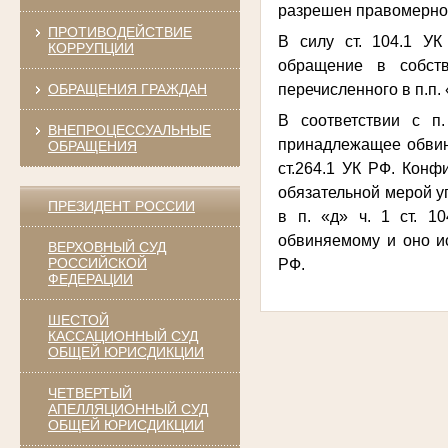
разрешен правомерно
ПРОТИВОДЕЙСТВИЕ
В силу ст. 104.1 У
КОРРУПЦИИ
обращение в собств
ОБРАЩЕНИЯ ГРАЖДАН
перечисленного в п.п. «
В соответствии с п
ВНЕПРОЦЕССУАЛЬНЫЕ
принадлежащее обвин
ОБРАЩЕНИЯ
ст.264.1 УК РФ. Конф
обязательной мерой у
ПРЕЗИДЕНТ РОССИИ
в п. «д» ч. 1 ст. 1
обвиняемому и оно ис
ВЕРХОВНЫЙ СУД
РОССИЙСКОЙ
РФ.
ФЕДЕРАЦИИ
ШЕСТОЙ
КАССАЦИОННЫЙ СУД
ОБЩЕЙ ЮРИСДИКЦИИ
ЧЕТВЕРТЫЙ
АПЕЛЛЯЦИОННЫЙ СУД
ОБЩЕЙ ЮРИСДИКЦИИ