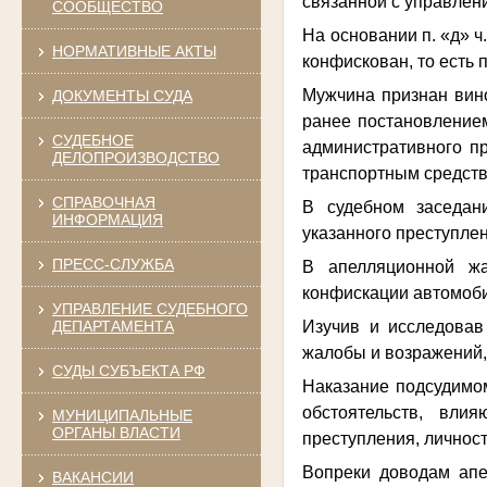
связанной с управлени
СООБЩЕСТВО
На основании п. «д» 
НОРМАТИВНЫЕ АКТЫ
конфискован, то есть 
Мужчина признан вин
ДОКУМЕНТЫ СУДА
ранее постановление
СУДЕБНОЕ
административного пр
ДЕЛОПРОИЗВОДСТВО
транспортным средств
СПРАВОЧНАЯ
В судебном заседан
ИНФОРМАЦИЯ
указанного преступле
ПРЕСС-СЛУЖБА
В апелляционной жа
конфискации автомоб
УПРАВЛЕНИЕ СУДЕБНОГО
Изучив и исследовав
ДЕПАРТАМЕНТА
жалобы и возражений,
СУДЫ СУБЪЕКТА РФ
Наказание подсудимому
обстоятельств, вли
МУНИЦИПАЛЬНЫЕ
ОРГАНЫ ВЛАСТИ
преступления, личнос
Вопреки доводам апе
ВАКАНСИИ