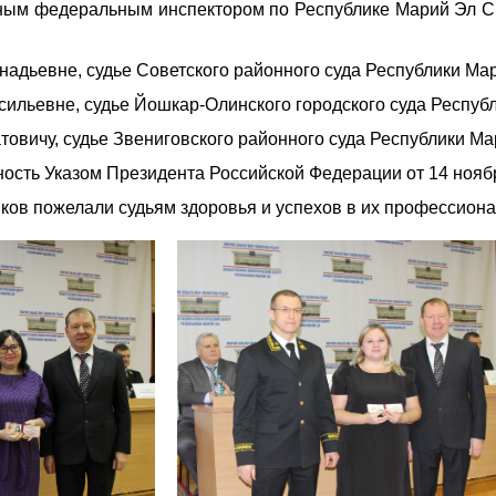
вным федеральным инспектором по Республике Марий Эл С
надьевне, судье Советского районного суда Республики Ма
сильевне, судье Йошкар-Олинского городского суда Респуб
товичу, судье Звениговского районного суда Республики Ма
ость Указом Президента Российской Федерации от 14 нояб
ляков пожелали судьям здоровья и успехов в их профессион