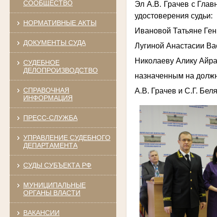
СООБЩЕСТВО
Эл А.В. Грачев с Гла
удостоверения судьи:
НОРМАТИВНЫЕ АКТЫ
Ивановой Татьяне Ген
ДОКУМЕНТЫ СУДА
Лугиной Анастасии Ва
Николаеву Алику Айра
СУДЕБНОЕ
ДЕЛОПРОИЗВОДСТВО
назначенным на должн
СПРАВОЧНАЯ
А.В. Грачев и С.Г. Бе
ИНФОРМАЦИЯ
ПРЕСС-СЛУЖБА
УПРАВЛЕНИЕ СУДЕБНОГО
ДЕПАРТАМЕНТА
СУДЫ СУБЪЕКТА РФ
МУНИЦИПАЛЬНЫЕ
ОРГАНЫ ВЛАСТИ
ВАКАНСИИ