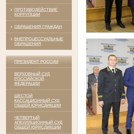
ПРОТИВОДЕЙСТВИЕ
КОРРУПЦИИ
ОБРАЩЕНИЯ ГРАЖДАН
ВНЕПРОЦЕССУАЛЬНЫЕ
ОБРАЩЕНИЯ
ПРЕЗИДЕНТ РОССИИ
ВЕРХОВНЫЙ СУД
РОССИЙСКОЙ
ФЕДЕРАЦИИ
ШЕСТОЙ
КАССАЦИОННЫЙ СУД
ОБЩЕЙ ЮРИСДИКЦИИ
ЧЕТВЕРТЫЙ
АПЕЛЛЯЦИОННЫЙ СУД
ОБЩЕЙ ЮРИСДИКЦИИ