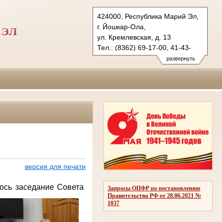
424000, Республика Марий Эл,
г. Йошкар-Ола,
 ЭЛ
ул. Кремлевская, д. 13
Тел.: (8362) 69-17-00, 41-43-
89 (ф.)
развернуть
vs.mari@sudrf.ru
версия для печати
ось заседание Совета
Запросы ОПФР по постановлению
Правительства РФ от 28.06.2021 №
1037