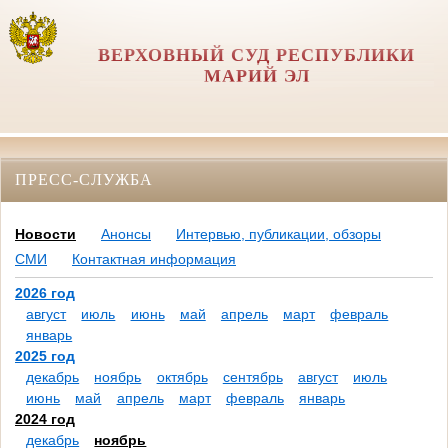
ВЕРХОВНЫЙ СУД РЕСПУБЛИКИ
МАРИЙ ЭЛ
ПРЕСС-СЛУЖБА
Новости
Анонсы
Интервью, публикации, обзоры
СМИ
Контактная информация
2026 год
август
июль
июнь
май
апрель
март
февраль
январь
2025 год
декабрь
ноябрь
октябрь
сентябрь
август
июль
июнь
май
апрель
март
февраль
январь
2024 год
декабрь
ноябрь