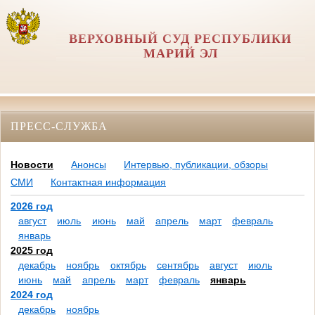
ВЕРХОВНЫЙ СУД РЕСПУБЛИКИ
МАРИЙ ЭЛ
ПРЕСС-СЛУЖБА
Новости
Анонсы
Интервью, публикации, обзоры
СМИ
Контактная информация
2026 год
август
июль
июнь
май
апрель
март
февраль
январь
2025 год
декабрь
ноябрь
октябрь
сентябрь
август
июль
июнь
май
апрель
март
февраль
январь
2024 год
декабрь
ноябрь