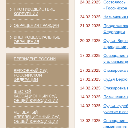
24.02.2025
Состоялось 
«Российское
ПРОТИВОДЕЙСТВИЕ
КОРРУПЦИИ
24.02.2025
Назначения 
ОБРАЩЕНИЯ ГРАЖДАН
21.02.2025
Продолжилос
Федерации
ВНЕПРОЦЕССУАЛЬНЫЕ
20.02.2025
Судьи Верх
ОБРАЩЕНИЯ
юрисдикции,
17.02.2025
Совещание-
ПРЕЗИДЕНТ РОССИИ
уголовным д
17.02.2025
Стажировка 
ВЕРХОВНЫЙ СУД
РОССИЙСКОЙ
17.02.2025
Судья Верхо
ФЕДЕРАЦИИ
14.02.2025
Стажировка 
ШЕСТОЙ
КАССАЦИОННЫЙ СУД
14.02.2025
Повышение 
ОБЩЕЙ ЮРИСДИКЦИИ
14.02.2025
Судьи суде
участие в с
ЧЕТВЕРТЫЙ
АПЕЛЛЯЦИОННЫЙ СУД
13.02.2025
Совещание
ОБЩЕЙ ЮРИСДИКЦИИ
администра