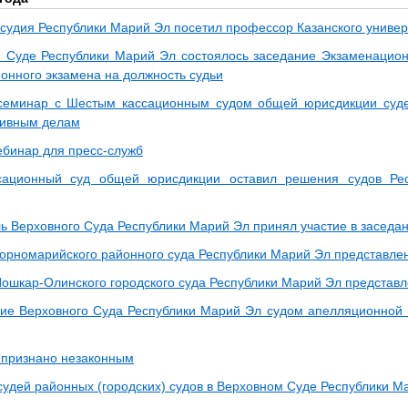
судия Республики Марий Эл посетил профессор Казанского универ
 Суде Республики Марий Эл состоялось заседание Экзаменацио
онного экзамена на должность судьи
семинар с Шестым кассационным судом общей юрисдикции суде
тивным делам
ебинар для пресс-служб
сационный суд общей юрисдикции оставил решения судов Ре
ь Верховного Суда Республики Марий Эл принял участие в заседан
Горномарийского районного суда Республики Марий Эл представле
Йошкар-Олинского городского суда Республики Марий Эл представл
ие Верховного Суда Республики Марий Эл судом апелляционной 
 признано незаконным
судей районных (городских) судов в Верховном Суде Республики М