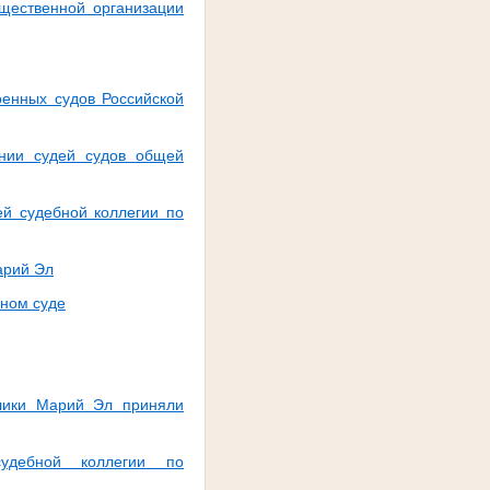
щественной организации
енных судов Российской
нии судей судов общей
й судебной коллегии по
арий Эл
нном суде
блики Марий Эл приняли
дебной коллегии по