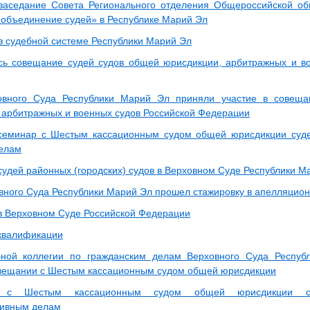
заседание Совета Регионального отделения Общероссийской об
 объединение судей» в Республике Марий Эл
в судебной системе Республики Марий Эл
ь совещание судей судов общей юрисдикции, арбитражных и во
овного Суда Республики Марий Эл приняли участие в совеща
 арбитражных и военных судов Российской Федерации
семинар с Шестым кассационным судом общей юрисдикции суде
елам
судей районных (городских) судов в Верховном Суде Республики М
вного Суда Республики Марий Эл прошел стажировку в апелляцио
в Верховном Суде Российской Федерации
квалификации
бной коллегии по гражданским делам Верховного Суда Респу
овещании с Шестым кассационным судом общей юрисдикции
 с Шестым кассационным судом общей юрисдикции су
тивным делам