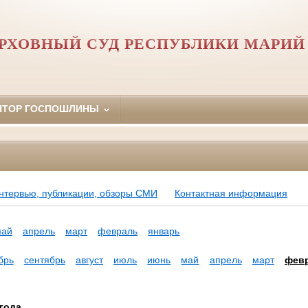
РХОВНЫЙ СУД РЕСПУБЛИКИ МАРИЙ
ЯТОР ГОСПОШЛИНЫ
нтервью, публикации, обзоры СМИ
Контактная информация
май
апрель
март
февраль
январь
брь
сентябрь
август
июль
июнь
май
апрель
март
фев
года