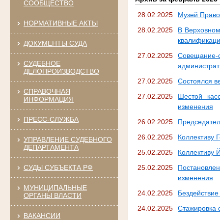
СООБЩЕСТВО
28.02.2025
Музей Право
НОРМАТИВНЫЕ АКТЫ
28.02.2025
В Верховном
квалификаци
ДОКУМЕНТЫ СУДА
27.02.2025
Совещание-
СУДЕБНОЕ
администра
ДЕЛОПРОИЗВОДСТВО
27.02.2025
Состоялся в
СПРАВОЧНАЯ
27.02.2025
Шестой кас
ИНФОРМАЦИЯ
изменения
ПРЕСС-СЛУЖБА
26.02.2025
Председател
26.02.2025
Коллективу 
УПРАВЛЕНИЕ СУДЕБНОГО
ДЕПАРТАМЕНТА
25.02.2025
Коллективу 
СУДЫ СУБЪЕКТА РФ
25.02.2025
Постановлен
изменения
МУНИЦИПАЛЬНЫЕ
24.02.2025
Бездействие
ОРГАНЫ ВЛАСТИ
24.02.2025
Стажировка 
ВАКАНСИИ