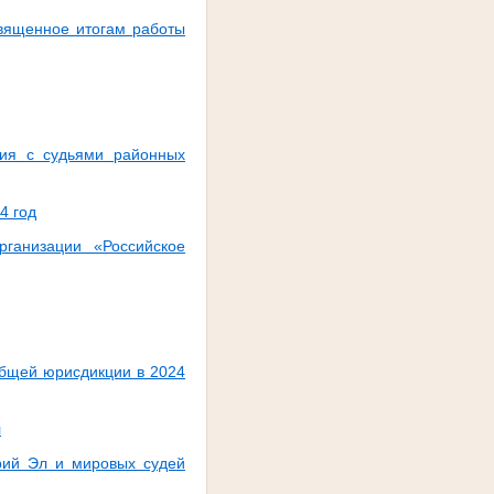
вященное итогам работы
тия с судьями районных
4 год
ганизации «Российское
общей юрисдикции в 2024
л
рий Эл и мировых судей