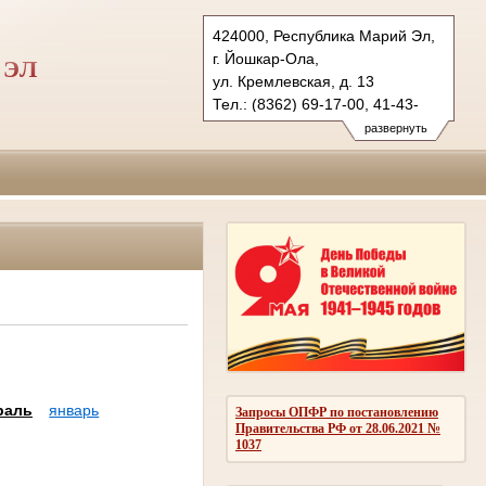
424000, Республика Марий Эл,
г. Йошкар-Ола,
 ЭЛ
ул. Кремлевская, д. 13
Тел.: (8362) 69-17-00, 41-43-
89 (ф.)
развернуть
vs.mari@sudrf.ru
раль
январь
Запросы ОПФР по постановлению
Правительства РФ от 28.06.2021 №
1037