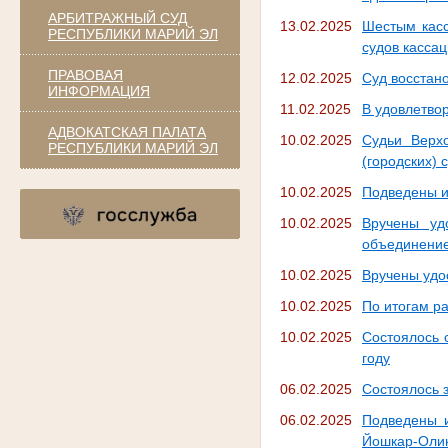
АРБИТРАЖНЫЙ СУД
13.02.2025
Шестым кас
РЕСПУБЛИКИ МАРИЙ ЭЛ
судов кассац
ПРАВОВАЯ
12.02.2025
Суд восстан
ИНФОРМАЦИЯ
11.02.2025
В удовлетво
АДВОКАТСКАЯ ПАЛАТА
10.02.2025
Судьи Верх
РЕСПУБЛИКИ МАРИЙ ЭЛ
(городских)
10.02.2025
Подведены и
10.02.2025
Вручены уд
объединение
10.02.2025
Вручены удо
10.02.2025
По итогам р
10.02.2025
Состоялось 
году
06.02.2025
Состоялось 
06.02.2025
Подведены и
Йошкар-Олин