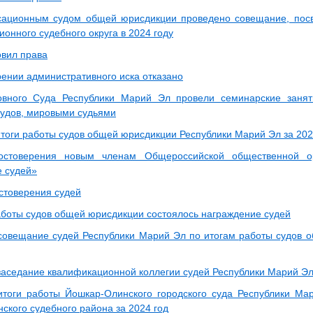
сационным судом общей юрисдикции проведено совещание, пос
ионного судебного округа в 2024 году
овил права
рении административного иска отказано
овного Суда Республики Марий Эл провели семинарские заня
 судов, мировыми судьями
тоги работы судов общей юрисдикции Республики Марий Эл за 202
остоверения новым членам Общероссийской общественной ор
 судей»
стоверения судей
аботы судов общей юрисдикции состоялось награждение судей
совещание судей Республики Марий Эл по итогам работы судов 
заседание квалификационной коллегии судей Республики Марий Э
тоги работы Йошкар-Олинского городского суда Республики Ма
ского судебного района за 2024 год