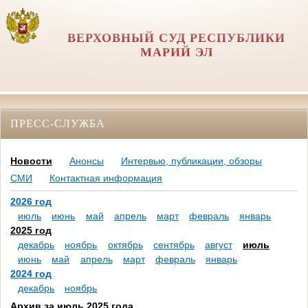
ВЕРХОВНЫЙ СУД РЕСПУБЛИКИ
МАРИЙ ЭЛ
ПРЕСС-СЛУЖБА
Новости
Анонсы
Интервью, публикации, обзоры
СМИ
Контактная информация
2026 год
июль
июнь
май
апрель
март
февраль
январь
2025 год
декабрь
ноябрь
октябрь
сентябрь
август
июль
июнь
май
апрель
март
февраль
январь
2024 год
декабрь
ноябрь
Архив за июль 2025 года