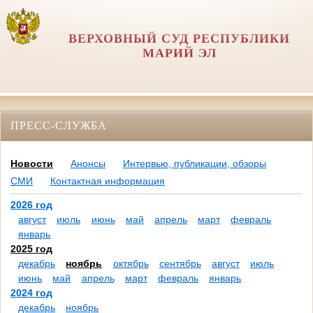
ВЕРХОВНЫЙ СУД РЕСПУБЛИКИ
МАРИЙ ЭЛ
ПРЕСС-СЛУЖБА
Новости
Анонсы
Интервью, публикации, обзоры
СМИ
Контактная информация
2026 год
август
июль
июнь
май
апрель
март
февраль
январь
2025 год
декабрь
ноябрь
октябрь
сентябрь
август
июль
июнь
май
апрель
март
февраль
январь
2024 год
декабрь
ноябрь