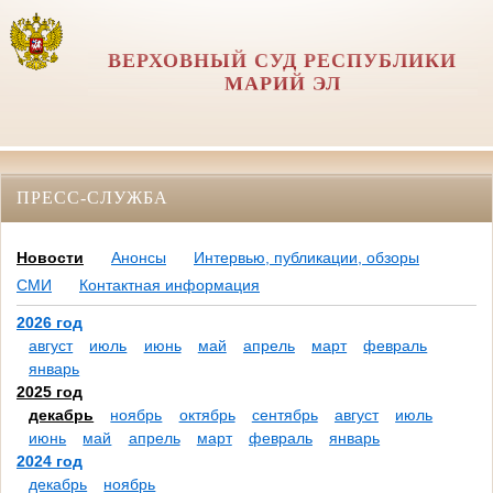
ВЕРХОВНЫЙ СУД РЕСПУБЛИКИ
МАРИЙ ЭЛ
ПРЕСС-СЛУЖБА
Новости
Анонсы
Интервью, публикации, обзоры
СМИ
Контактная информация
2026 год
август
июль
июнь
май
апрель
март
февраль
январь
2025 год
декабрь
ноябрь
октябрь
сентябрь
август
июль
июнь
май
апрель
март
февраль
январь
2024 год
декабрь
ноябрь