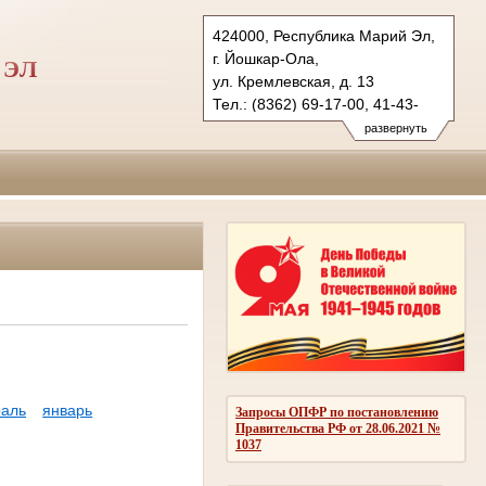
424000, Республика Марий Эл,
г. Йошкар-Ола,
 ЭЛ
ул. Кремлевская, д. 13
Тел.: (8362) 69-17-00, 41-43-
89 (ф.)
развернуть
vs.mari@sudrf.ru
аль
январь
Запросы ОПФР по постановлению
Правительства РФ от 28.06.2021 №
1037