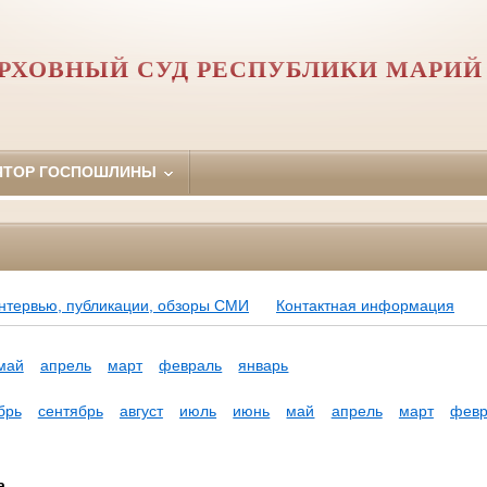
РХОВНЫЙ СУД РЕСПУБЛИКИ МАРИЙ
ЯТОР ГОСПОШЛИНЫ
нтервью, публикации, обзоры СМИ
Контактная информация
май
апрель
март
февраль
январь
брь
сентябрь
август
июль
июнь
май
апрель
март
февр
а