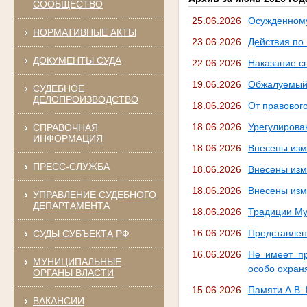
СООБЩЕСТВО
25.06.2026
Осужденному
НОРМАТИВНЫЕ АКТЫ
23.06.2026
Действия по
ДОКУМЕНТЫ СУДА
22.06.2026
Наказание с
19.06.2026
Обжалуемый 
СУДЕБНОЕ
ДЕЛОПРОИЗВОДСТВО
18.06.2026
От правовог
18.06.2026
Урегулирова
СПРАВОЧНАЯ
ИНФОРМАЦИЯ
18.06.2026
Внесены изм
ПРЕСС-СЛУЖБА
18.06.2026
Внесены изм
18.06.2026
Внесены изм
УПРАВЛЕНИЕ СУДЕБНОГО
ДЕПАРТАМЕНТА
18.06.2026
Традиции Му
16.06.2026
Представлен
СУДЫ СУБЪЕКТА РФ
16.06.2026
Не имеет пр
МУНИЦИПАЛЬНЫЕ
особо охран
ОРГАНЫ ВЛАСТИ
15.06.2026
Памяти А.В.
ВАКАНСИИ