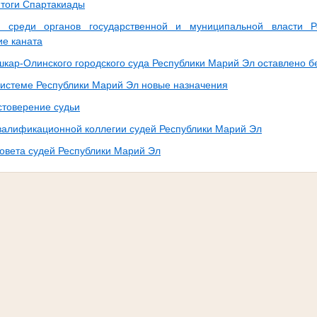
тоги Спартакиады
а среди органов государственной и муниципальной власти 
ие каната
кар-Олинского городского суда Республики Марий Эл оставлено б
системе Республики Марий Эл новые назначения
стоверение судьи
валификационной коллегии судей Республики Марий Эл
овета судей Республики Марий Эл