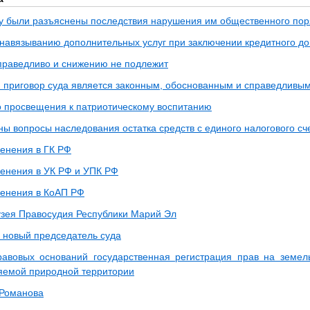
 были разъяснены последствия нарушения им общественного пор
 навязыванию дополнительных услуг при заключении кредитного до
праведливо и снижению не подлежит
приговор суда является законным, обоснованным и справедливы
о просвещения к патриотическому воспитанию
ны вопросы наследования остатка средств с единого налогового сч
енения в ГК РФ
енения в УК РФ и УПК РФ
енения в КоАП РФ
зея Правосудия Республики Марий Эл
 новый председатель суда
авовых оснований государственная регистрация прав на земел
яемой природной территории
 Романова