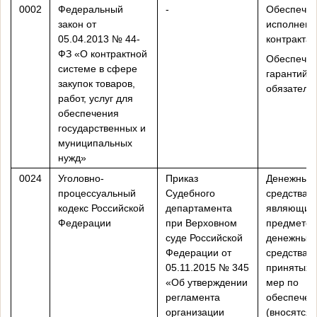
0002
Федеральный
-
Обеспече
закон от
исполнени
05.04.2013 № 44-
контракта
ФЗ «О контрактной
Обеспече
системе в сфере
гарантийн
закупок товаров,
обязатель
работ, услуг для
обеспечения
государственных и
муниципальных
нужд»
0024
Уголовно-
Приказ
Денежные
процессуальный
Судебного
средства,
кодекс Российской
департамента
являющие
Федерации
при Верховном
предметом
суде Российской
денежные
Федерации от
средства 
05.11.2015 № 345
принятых 
«Об утверждении
мер по
регламента
обеспечен
организации
(вносятся