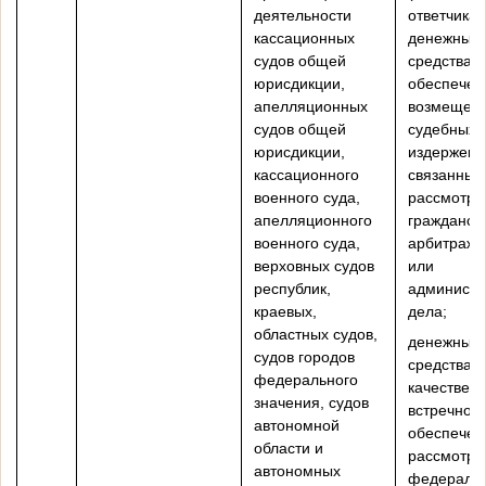
деятельности
ответчикам
кассационных
денежные
судов общей
средства 
юрисдикции,
обеспечен
апелляционных
возмещен
судов общей
судебных
юрисдикции,
издержек,
кассационного
связанных
военного суда,
рассмотре
апелляционного
гражданско
военного суда,
арбитражн
верховных судов
или
республик,
администр
краевых,
дела;
областных судов,
денежные
судов городов
средства в
федерального
качестве
значения, судов
встречного
автономной
обеспечен
области и
рассмотре
автономных
федераль