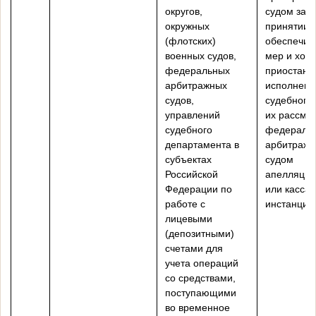
округов,
судом зая
окружных
принятии
(флотских)
обеспечит
военных судов,
мер и хода
федеральных
приостано
арбитражных
исполнени
судов,
судебного 
управлений
их рассмо
судебного
федераль
департамента в
арбитраж
субъектах
судом
Российской
апелляцио
Федерации по
или касса
работе с
инстанции
лицевыми
(депозитными)
счетами для
учета операций
со средствами,
поступающими
во временное