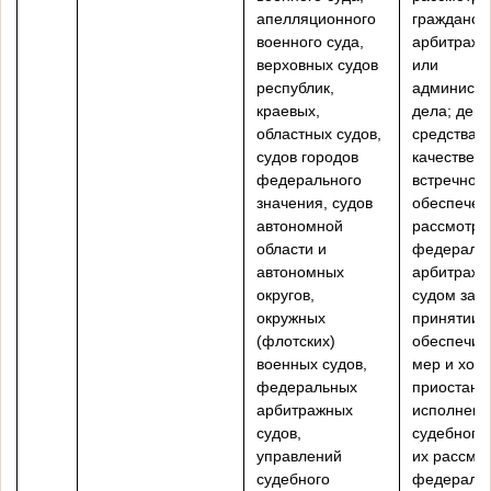
апелляционного
гражданско
военного суда,
арбитражн
верховных судов
или
республик,
администр
краевых,
дела; ден
областных судов,
средства в
судов городов
качестве
федерального
встречного
значения, судов
обеспечен
автономной
рассмотре
области и
федераль
автономных
арбитраж
округов,
судом зая
окружных
принятии
(флотских)
обеспечит
военных судов,
мер и хода
федеральных
приостано
арбитражных
исполнени
судов,
судебного 
управлений
их рассмо
судебного
федераль