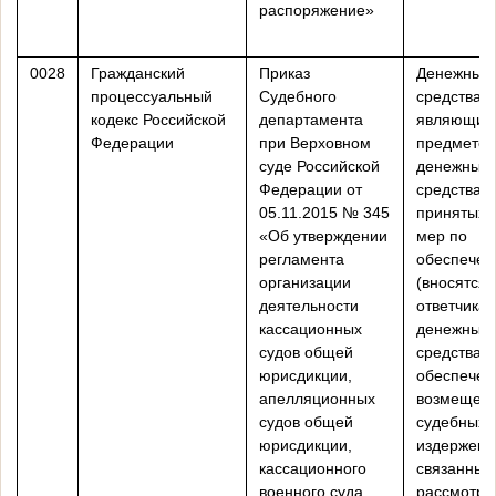
распоряжение»
0028
Гражданский
Приказ
Денежные
процессуальный
Судебного
средства,
кодекс Российской
департамента
являющие
Федерации
при Верховном
предметом
суде Российской
денежные
Федерации от
средства 
05.11.2015 № 345
принятых 
«Об утверждении
мер по
регламента
обеспечен
организации
(вносятся
деятельности
ответчикам
кассационных
денежные
судов общей
средства 
юрисдикции,
обеспечен
апелляционных
возмещен
судов общей
судебных
юрисдикции,
издержек,
кассационного
связанных
военного суда,
рассмотре