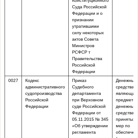
Конституционного
Суда Российской
Федерации и о
признании
утратившими
силу некоторых
актов Совета
Министров
РСФСР т
Правительства
Российской
Федерации
0027
Кодекс
Приказ
Денежные
административного
Судебного
средства,
судопроизводства
департамента
являющие
Российской
при Верховном
предметом
Федерации
суде Российской
денежные
Федерации от
средства 
05.11.2015 № 345
принятых 
«Об утверждении
мер по
регламента
обеспечен