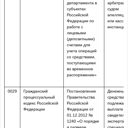
департамента в
арбитраж
субъектах
судом
Российской
апелляцио
Федерации по
или касса
работе с
инстанции
лицевыми
(депозитными)
счетами для
учета операций
со средствами,
поступающими
во временное
распоряжение»
0029
Гражданский
Постановление
Денежные
процессуальный
Правительства
средства,
кодекс Российской
Российской
подлежащ
Федерации
Федерации от
выплате
01.12.2012 №
свидетеля
1240 «О порядке
экспертам
и размере
специалис