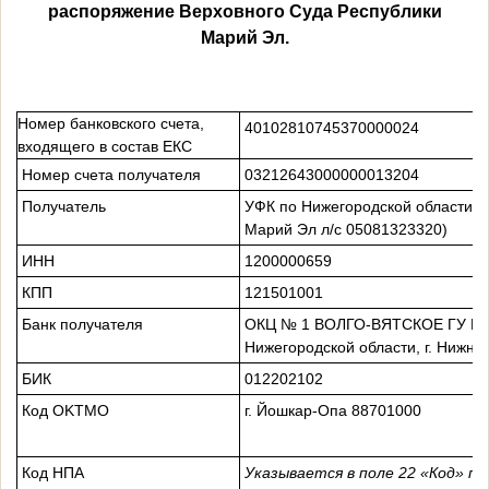
распоряжение Верховного Суда Республики
Марий Эл.
Номер банковского счета,
40102810745370000024
входящего в состав ЕКС
Номер счета получателя
03212643000000013204
Получатель
УФК по Нижегородской области (
Марий Эл л/с 05081323320)
ИНН
1200000659
КПП
121501001
Банк получателя
ОКЦ № 1 ВОЛГО-ВЯТСКОЕ ГУ БА
Нижегородской области, г. Нижни
БИК
012202102
Код OKTMO
г. Йошкар-Опа 88701000
Код НПА
Указывается в поле 22 «Код» п