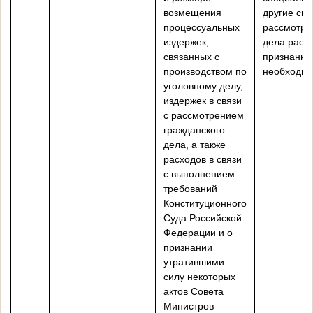
возмещения
другие свя
процессуальных
рассмотре
издержек,
дела расх
связанных с
признанны
производством по
необходи
уголовному делу,
издержек в связи
с рассмотрением
гражданского
дела, а также
расходов в связи
с выполнением
требований
Конституционного
Суда Российской
Федерации и о
признании
утратившими
силу некоторых
актов Совета
Министров