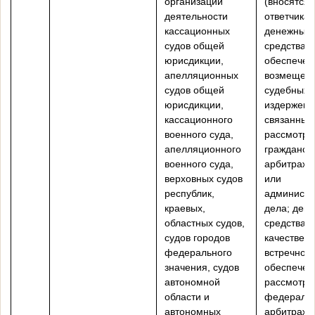
организации
(вносятся
деятельности
ответчикам
кассационных
денежные
судов общей
средства 
юрисдикции,
обеспечен
апелляционных
возмещен
судов общей
судебных
юрисдикции,
издержек,
кассационного
связанных
военного суда,
рассмотре
апелляционного
гражданско
военного суда,
арбитражн
верховных судов
или
республик,
администр
краевых,
дела; ден
областных судов,
средства в
судов городов
качестве
федерального
встречного
значения, судов
обеспечен
автономной
рассмотре
области и
федераль
автономных
арбитраж