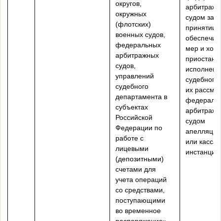
округов,
арбитраж
окружных
судом зая
(флотских)
принятии
военных судов,
обеспечит
федеральных
мер и хода
арбитражных
приостано
судов,
исполнени
управлений
судебного 
судебного
их рассмо
департамента в
федераль
субъектах
арбитраж
Российской
судом
Федерации по
апелляцио
работе с
или касса
лицевыми
инстанции
(депозитными)
счетами для
учета операций
со средствами,
поступающими
во временное
распоряжение»