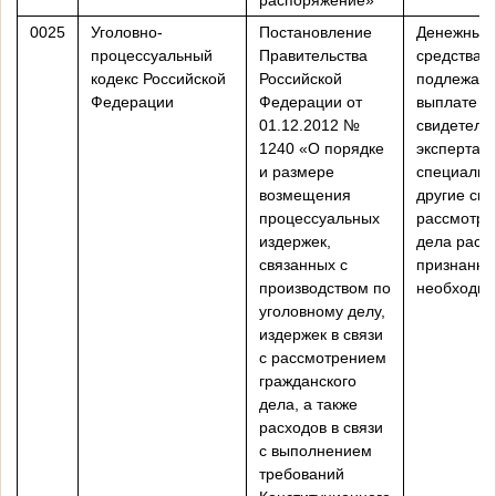
0025
Уголовно-
Постановление
Денежные
процессуальный
Правительства
средства,
кодекс Российской
Российской
подлежащ
Федерации
Федерации от
выплате
01.12.2012 №
свидетеля
1240 «О порядке
экспертам
и размере
специалис
возмещения
другие свя
процессуальных
рассмотре
издержек,
дела расх
связанных с
признанны
производством по
необходи
уголовному делу,
издержек в связи
с рассмотрением
гражданского
дела, а также
расходов в связи
с выполнением
требований